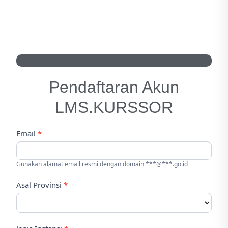
Pendaftaran Akun
LMS.KURSSOR
Registration
Email
*
Form -
Gunakan alamat email resmi dengan domain ***@***.go.id
LMS.KURSSOR
Asal Provinsi
*